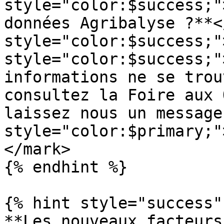
style="color:$success;"
données Agribalyse ?**<
style="color:$success;"
style="color:$success;"
informations ne se trou
consultez la Foire aux 
laissez nous un message
style="color:$primary;"
</mark>

{% endhint %}

{% hint style="success" 
**Les nouveaux facteurs